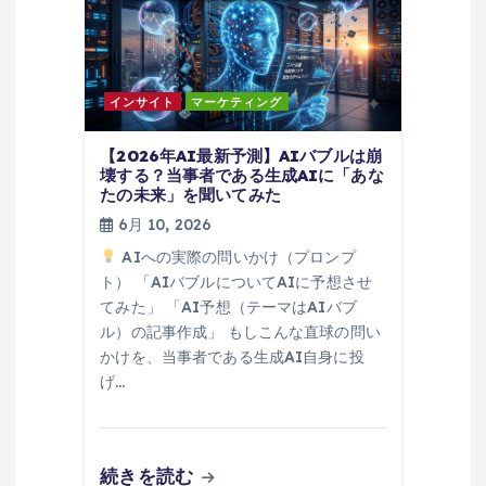
ン
インサイト
マーケティング
【2026年AI最新予測】AIバブルは崩
壊する？当事者である生成AIに「あな
たの未来」を聞いてみた
6月 10, 2026
AIへの実際の問いかけ（プロンプ
ト） 「AIバブルについてAIに予想させ
てみた」 「AI予想（テーマはAIバブ
ル）の記事作成」 もしこんな直球の問い
かけを、当事者である生成AI自身に投
げ…
続きを読む