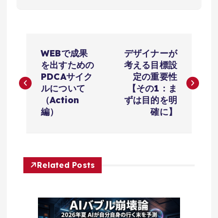
投
WEBで成果
デザイナーが
稿
を出すための
考える目標設
PDCAサイク
定の重要性
ナ
ルについて
【その1：ま
（Action
ずは目的を明
ビ
編）
確に】
ゲ
ー
Related Posts
シ
ョ